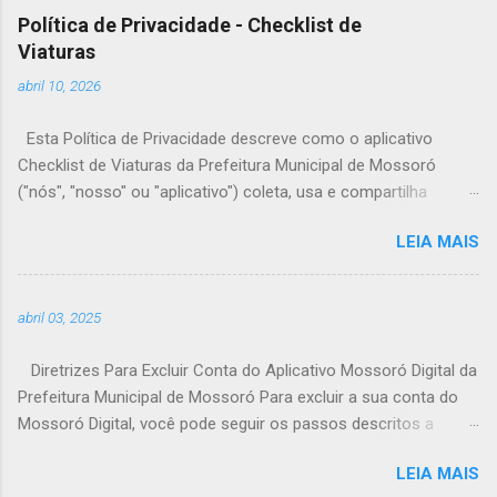
Política de Privacidade - Checklist de
Viaturas
abril 10, 2026
Esta Política de Privacidade descreve como o aplicativo
Checklist de Viaturas da Prefeitura Municipal de Mossoró
("nós", "nosso" ou "aplicativo") coleta, usa e compartilha
informações sobre você ("usuário" ou "você") quando você
LEIA MAIS
utiliza nosso aplicativo. 1. Informações Coletadas 1.2
Informações de Login: Para acessar os serviços oferecidos
pelo aplicativo, você precisará fornecer informações de login,
abril 03, 2025
como nome de usuário e senha. Essas informações são
necessárias para garantir a segurança e a autenticação do
Diretrizes Para Excluir Conta do Aplicativo Mossoró Digital da
usuário. 2. Uso das Informações 2.1 Fornecimento de
Prefeitura Municipal de Mossoró Para excluir a sua conta do
Serviços: Utilizamos as informações coletadas para fornecer
Mossoró Digital, você pode seguir os passos descritos a
e manter nossos serviços. 2.2 Personalização: Podemos
seguir: 1. Realizar login no app informando suas credenciais de
utilizar suas informações para personalizar sua experiência
LEIA MAIS
acesso; 2. Abrir o menu de navegação > Clicar no seu perfil >
dentro do aplicativo, fornecendo conteúdos e serviços